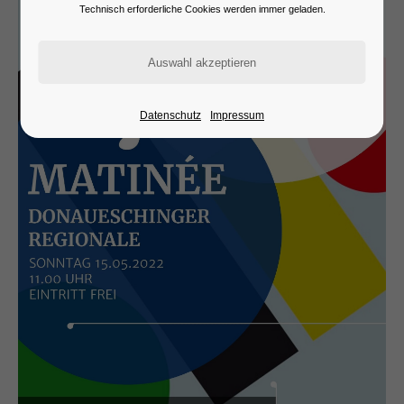
Technisch erforderliche Cookies werden immer geladen.
24h
/ 365days
Datenschutz
Impressum
We offer support for our customers
Mon - Fri 8:00am - 5:00pm
(GMT +1)
Get in touch
Cybersteel Inc.
376-293 City Road, Suite 600
San Francisco, CA 94102
Have any questions?
+44 1234 567 890
Drop us a line
info@yourdomain.com