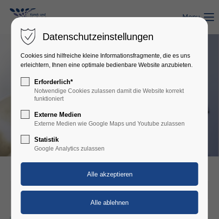
Menu
Login
Datenschutzeinstellungen
Benutzername
Cookies sind hilfreiche kleine Informationsfragmente, die es uns
erleichtern, Ihnen eine optimale bedienbare Website anzubieten.
Erforderlich*
Passwort
Notwendige Cookies zulassen damit die Website korrekt
funktioniert
Externe Medien
Externe Medien wie Google Maps und Youtube zulassen
Statistik
Anmelden
Google Analytics zulassen
Register
|
Lost your password?
Support
01.05.2022 21:19
Lorem ipsum dolor sit amet: