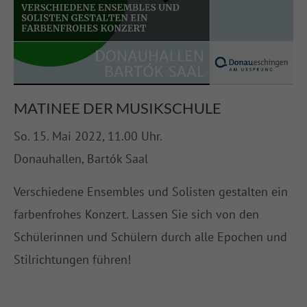
About us
Lorem ipsum dolor sit amet, consectetuer adipiscing elit.
Aenean commodo ligula eget dolor. Aenean massa. Cum sociis
natoque penatibus et magnis dis parturient montes, nascetur
MATINEE DER MUSIKSCHULE
ridiculus mus. Donec quam felis, ultricies nec.
So. 15. Mai 2022, 11.00 Uhr.
Donauhallen, Bartók Saal
Verschiedene Ensembles und Solisten gestalten ein
farbenfrohes Konzert. Lassen Sie sich von den
Schülerinnen und Schülern durch alle Epochen und
Stilrichtungen führen!