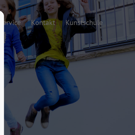
About us
Service
Kontakt
Kunstschule
Lorem ipsum dolor sit amet,
consectetuer adipiscing elit.
Aenean commodo ligula eget dolor.
Aenean massa. Cum sociis natoque
penatibus et magnis dis parturient
montes, nascetur ridiculus mus. Donec
quam felis, ultricies nec.