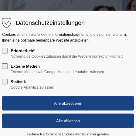
ort
Get in touch
Über uns
Angebot
Aktuelles
Datenschutzeinstellungen
sum dolor sit amet:
Cybersteel Inc.
Cookies sind hilfreiche kleine Informationsfragmente, die es uns erleichtern,
376-293 City Road, Suite 600
Ihnen eine optimale bedienbare Website anzubieten.
San Francisco, CA 94102
Erforderlich*
4h
Notwendige Cookies zulassen damit die Website korrekt funktioniert
Have any questions?
/ 365days
Externe Medien
+44 1234 567 890
Externe Medien wie Google Maps und Youtube zulassen
Statistik
Drop us a line
Google Analytics zulassen
info@yourdomain.com
 support for our customers
ri 8:00am - 5:00pm
(GMT +1)
Technisch erforderliche Cookies werden immer geladen.