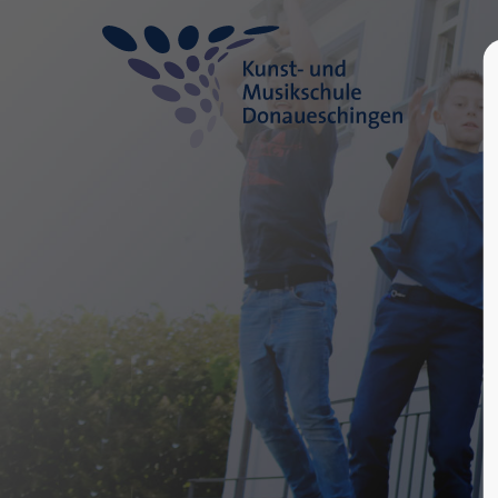
Login
Supp
Benutzername
Lorem ip
2
Passwort
Anmelden
We offer
Mon - F
Register
|
Lost your password?