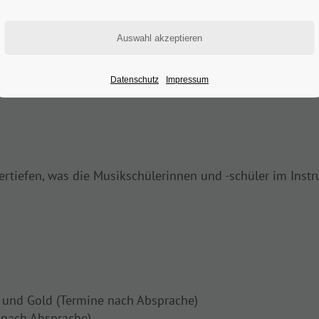
ZUSATZANGEBOTE
Datenschutz
Impressum
rtiefen, was die Musikschülerinnen und -schüler im Instr
r und Gold (Termine nach Absprache)
, nach Absprache)