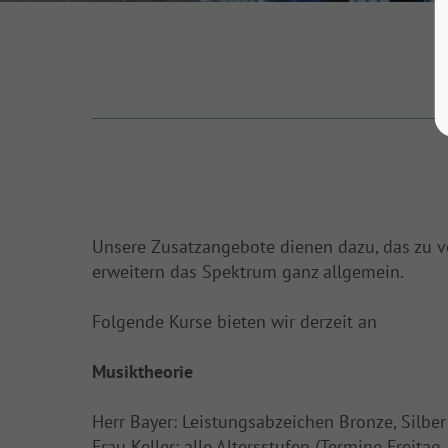
Unsere Zusatzangebote dienen dazu, das zu ve
erweitern das Spektrum ganz allgemein.
Folgende Kurse bieten wir derzeit an
Musiktheorie
Herr Bayer: Leistungsabzeichen Bronze, Silbe
Frau Keller: alle Altersstufen (Termine Freitag