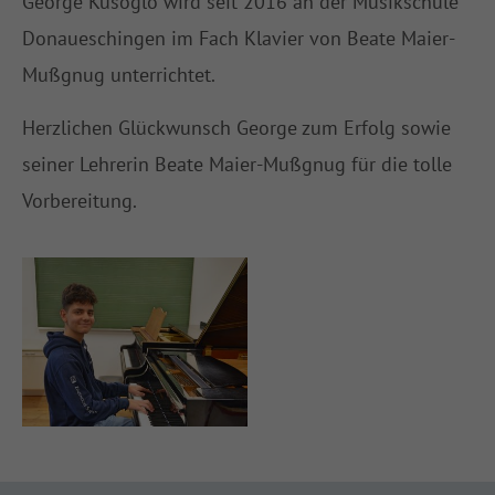
George Kusoglo wird seit 2016 an der Musikschule
Donaueschingen im Fach Klavier von Beate Maier-
About us
Mußgnug unterrichtet.
Lorem ipsum dolor sit amet, consectetuer adipiscing elit.
Herzlichen Glückwunsch George zum Erfolg sowie
Aenean commodo ligula eget dolor. Aenean massa. Cum sociis
natoque penatibus et magnis dis parturient montes, nascetur
seiner Lehrerin Beate Maier-Mußgnug für die tolle
ridiculus mus. Donec quam felis, ultricies nec.
Vorbereitung.