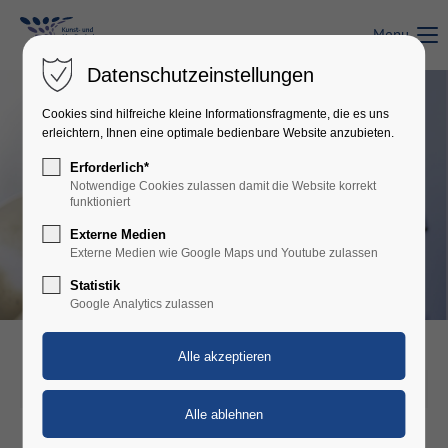
Menu
Login
Datenschutzeinstellungen
Benutzername
Cookies sind hilfreiche kleine Informationsfragmente, die es uns
erleichtern, Ihnen eine optimale bedienbare Website anzubieten.
Erforderlich*
Passwort
Notwendige Cookies zulassen damit die Website korrekt
funktioniert
Externe Medien
Externe Medien wie Google Maps und Youtube zulassen
Statistik
Anmelden
Google Analytics zulassen
Register
|
Lost your password?
Support
28.04.2023 21:03
Lorem ipsum dolor sit amet: