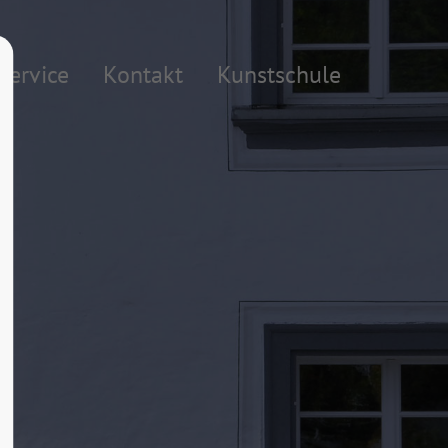
About us
Service
Kontakt
Kunstschule
Lorem ipsum dolor sit amet,
consectetuer adipiscing elit.
Aenean commodo ligula eget dolor.
Aenean massa. Cum sociis natoque
penatibus et magnis dis parturient
montes, nascetur ridiculus mus. Donec
quam felis, ultricies nec.