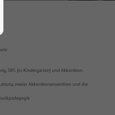
hule
ung, SBS (in Kindergärten) und Akkordeon.
 Leitung zweier Akkordeonensembles und die
Musikpädagogik