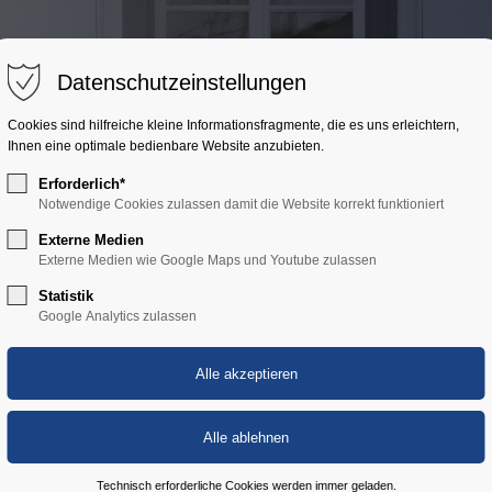
ort
Get in touch
Über uns
Angebot
Aktuelles
Datenschutzeinstellungen
sum dolor sit amet:
Cybersteel Inc.
Cookies sind hilfreiche kleine Informationsfragmente, die es uns erleichtern,
376-293 City Road, Suite 600
Ihnen eine optimale bedienbare Website anzubieten.
San Francisco, CA 94102
Erforderlich*
4h
Notwendige Cookies zulassen damit die Website korrekt funktioniert
Have any questions?
/ 365days
Externe Medien
+44 1234 567 890
Externe Medien wie Google Maps und Youtube zulassen
Statistik
Drop us a line
Google Analytics zulassen
info@yourdomain.com
 support for our customers
ri 8:00am - 5:00pm
(GMT +1)
Technisch erforderliche Cookies werden immer geladen.