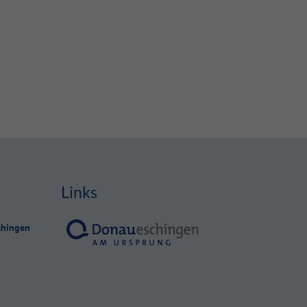
Links
chingen