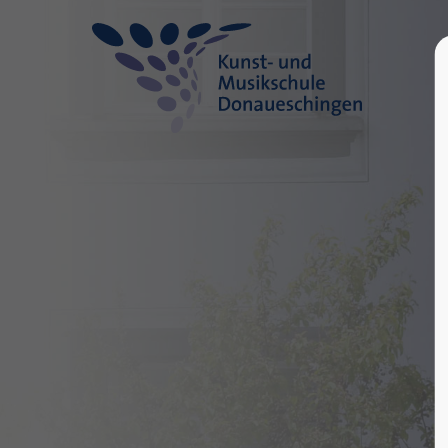
Login
Supp
Benutzername
Lorem ip
2
Passwort
Anmelden
We offer
Mon - F
Register
|
Lost your password?