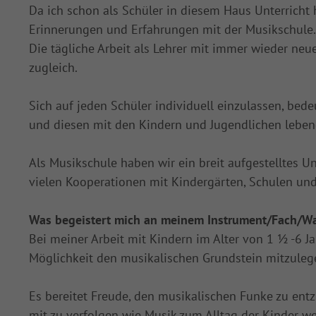
Da ich schon als Schüler in diesem Haus Unterricht 
Erinnerungen und Erfahrungen mit der Musikschule.
Die tägliche Arbeit als Lehrer mit immer wieder ne
zugleich.
Sich auf jeden Schüler individuell einzulassen, be
und diesen mit den Kindern und Jugendlichen lebend
Als Musikschule haben wir ein breit aufgestelltes U
vielen Kooperationen mit Kindergärten, Schulen und 
Was begeistert mich an meinem Instrument/Fach/War
Bei meiner Arbeit mit Kindern im Alter von 1 ½ -6 J
Möglichkeit den musikalischen Grundstein mitzuleg
Es bereitet Freude, den musikalischen Funke zu en
mit zu verfolgen wie Musik zum Alltag der Kinder w